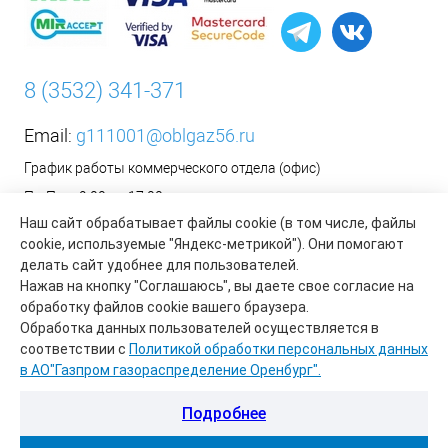
8 (3532) 341-371
Email:
g111001@oblgaz56.ru
График работы коммерческого отдела (офис)
Пн-Пт: с 9:00 до 17:00
Наш сайт обрабатывает файлы cookie (в том числе, файлы
Сб-Вс: Выходной
cookie, используемые "Яндекс-метрикой"). Они помогают
__________________________________________
делать сайт удобнее для пользователей.
Оформить заявку на установку бытового газового
Нажав на кнопку "Соглашаюсь", вы даете свое согласие на
оборудования возможно на сайте организации АО «Газпром
обработку файлов cookie вашего браузера.
газораспределение Оренбург»:
https://www.oblgaz56.ru/
Обработка данных пользователей осуществляется в
соответствии с
Политикой обработки персональных данных
в АО"Газпром газораспределение Оренбург".
Подробнее