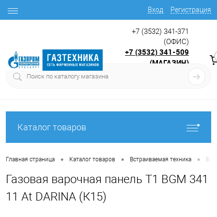
Вход
Регистрация
+7 (3532) 341-371
(ОФИС)
+7 (3532) 341-509
(МАГАЗИН)
9:00 до 17.30
с
Каталог товаров
•
•
•
Главная страница
Каталог товаров
Встраиваемая техника
Вар
Газовая варочная панель T1 BGM 341
11 At DARINA (К15)