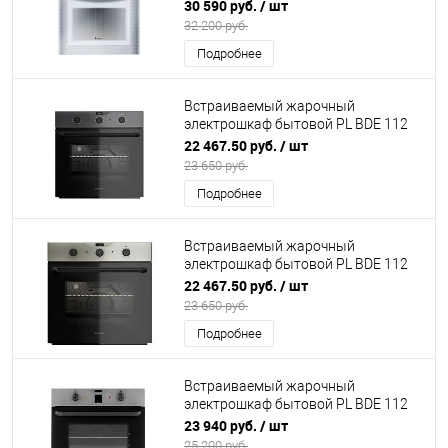
30 590 руб.
/ шт
32 200 руб.
Подробнее
Встраиваемый жарочный
электрошкаф бытовой PL BDE 112
707 Gr DARINA (К15)
22 467.50 руб.
/ шт
23 650 руб.
Подробнее
Встраиваемый жарочный
электрошкаф бытовой PL BDE 112
707 X DARINA (К15)
22 467.50 руб.
/ шт
23 650 руб.
Подробнее
Встраиваемый жарочный
электрошкаф бытовой PL BDE 112
708 X DARINA (К15)
23 940 руб.
/ шт
25 200 руб.