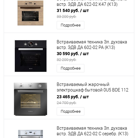
встр. ЭДВ ДА 622-02 К47 (К13)
31 540 руб.
/ шт
33 200 руб.
Подробнее
Встраиваемая техника Эл. духовка
встр. ЭДВ ДА 602-02 РА (К13)
30 590 руб.
/ шт
32 200 руб.
Подробнее
Встраиваемый жарочный
электрошкаф бытовой 0U5 BDE 112
705 X DARINA (К15)
23 465 руб.
/ шт
24 700 руб.
Подробнее
Встраиваемая техника Эл. духовка
встр. ЭДВ ДА 622-02 С серебр. (К13)