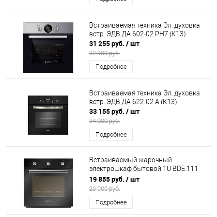
Встраиваемая техника Эл. духовка
встр. ЭДВ ДА 602-02 РН7 (К13)
31 255 руб.
/ шт
32 900 руб.
Подробнее
Встраиваемая техника Эл. духовка
встр. ЭДВ ДА 622-02 А (К13)
33 155 руб.
/ шт
34 900 руб.
Подробнее
Встраиваемый жарочный
электрошкаф бытовой 1U BDE 111
701 At DARINA (К15)
19 855 руб.
/ шт
20 900 руб.
Подробнее