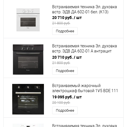
Встраиваемая техника Эл. духовка
встр. ЭДВ ДА 602-01 бел. (К13)
20 710 руб.
/ шт
21 800 руб.
Подробнее
Встраиваемая техника Эл. духовка
встр. ЭДВ ДА 602-01 А антрацит
(К13)
20 710 руб.
/ шт
21 800 руб.
Подробнее
Встраиваемый жарочный
электрошкаф бытовой 1V5 BDE 111
705 B DARINA (К15)
19 095 руб.
/ шт
20 100 руб.
Подробнее
Встраиваемая техника Эл. духовка