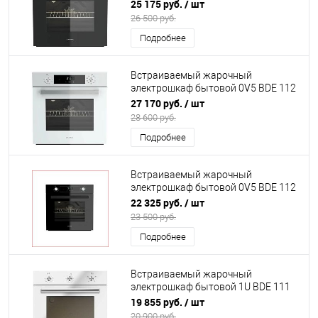
708 X1 DARINA (К15)
25 175 руб.
/ шт
26 500 руб.
Подробнее
Встраиваемый жарочный
электрошкаф бытовой 0V5 BDE 112
708 W1 DARINA (К15)
27 170 руб.
/ шт
28 600 руб.
Подробнее
Встраиваемый жарочный
электрошкаф бытовой 0V5 BDE 112
708 B1 DARINA (К15)
22 325 руб.
/ шт
23 500 руб.
Подробнее
Встраиваемый жарочный
электрошкаф бытовой 1U BDE 111
701 W DARINA (К15)
19 855 руб.
/ шт
20 900 руб.