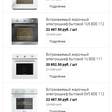
Подробнее
Встраиваемый жарочный
электрошкаф бытовой 1U5 BDE 112
707 X3 DARINA (К15)
22 467.50 руб.
/ шт
23 650 руб.
Подробнее
Встраиваемый жарочный
электрошкаф бытовой 1U BDE 111
707 W DARINA (К15)
20 852.50 руб.
/ шт
21 950 руб.
Подробнее
Встраиваемый жарочный
электрошкаф бытовой 0V5 BDE 112
707 W DARINA (К15)
22 467.50 руб.
/ шт
23 650 руб.
Подробнее