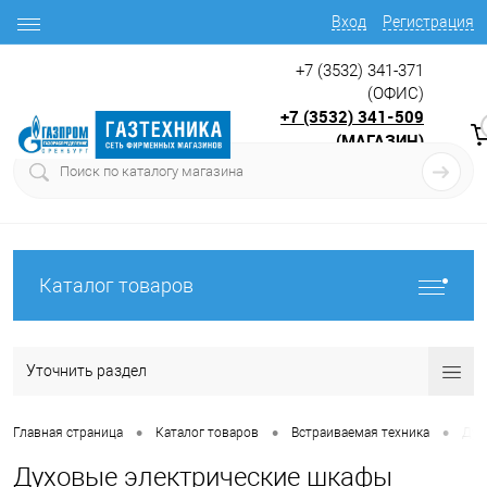
Вход
Регистрация
+7 (3532) 341-371
(ОФИС)
+7 (3532) 341-509
(МАГАЗИН)
9:00 до 17.30
с
Каталог товаров
Уточнить раздел
•
•
•
Главная страница
Каталог товаров
Встраиваемая техника
Дух
Духовые электрические шкафы