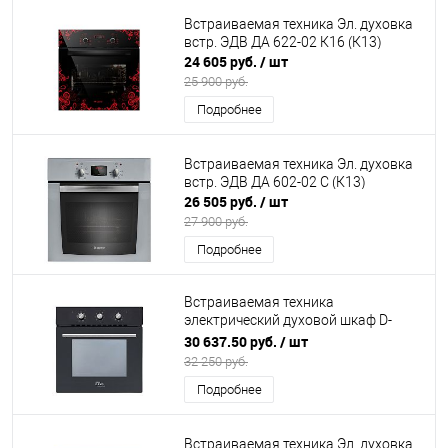
Встраиваемая техника Эл. духовка
встр. ЭДВ ДА 622-02 К16 (К13)
24 605 руб.
/ шт
25 900 руб.
Подробнее
Встраиваемая техника Эл. духовка
встр. ЭДВ ДА 602-02 С (К13)
26 505 руб.
/ шт
27 900 руб.
Подробнее
Встраиваемая техника
электрический духовой шкаф D-
MMВ (А) making Oasis everywhere
30 637.50 руб.
/ шт
(К47)
32 250 руб.
Подробнее
Встраиваемая техника Эл. духовка