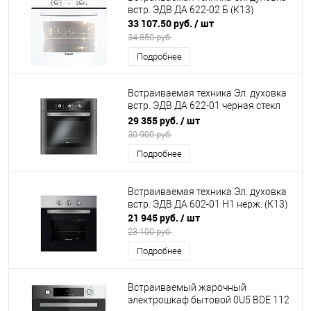
встр. ЭДВ ДА 622-02 Б (К13)
33 107.50 руб.
/ шт
34 850 руб.
Подробнее
Встраиваемая техника Эл. духовка
встр. ЭДВ ДА 622-01 черная стекл
фас.(К13)
29 355 руб.
/ шт
30 900 руб.
Подробнее
Встраиваемая техника Эл. духовка
встр. ЭДВ ДА 602-01 Н1 нерж. (К13)
21 945 руб.
/ шт
23 100 руб.
Подробнее
Встраиваемый жарочный
электрошкаф бытовой 0U5 BDE 112