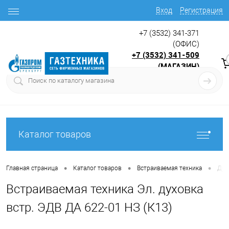
Вход
Регистрация
+7 (3532) 341-371
(ОФИС)
+7 (3532) 341-509
(МАГАЗИН)
9:00 до 17.30
с
Каталог товаров
•
•
•
Главная страница
Каталог товаров
Встраиваемая техника
Дух
Встраиваемая техника Эл. духовка
встр. ЭДВ ДА 622-01 НЗ (К13)