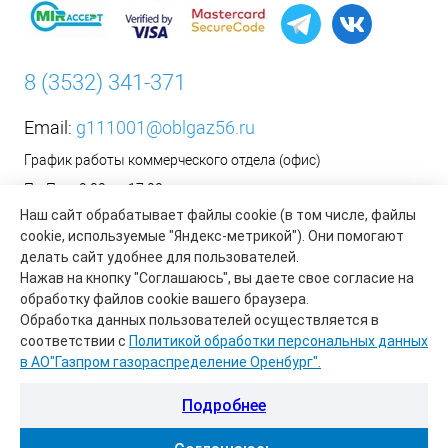
8 (3532) 341-371
Email:
g111001@oblgaz56.ru
График работы коммерческого отдела (офис)
Пн-Пт: с 9:00 до 17:00
Наш сайт обрабатывает файлы cookie (в том числе, файлы
Сб-Вс: Выходной
cookie, используемые "Яндекс-метрикой"). Они помогают
__________________________________________
делать сайт удобнее для пользователей.
Оформить заявку на установку бытового газового
Нажав на кнопку "Соглашаюсь", вы даете свое согласие на
оборудования возможно на сайте организации АО «Газпром
обработку файлов cookie вашего браузера.
газораспределение Оренбург»:
https://www.oblgaz56.ru/
Обработка данных пользователей осуществляется в
соответствии с
Политикой обработки персональных данных
в АО"Газпром газораспределение Оренбург".
Подробнее