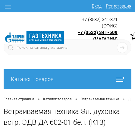
Вход
Регистрация
+7 (3532) 341-371
(ОФИС)
+7 (3532) 341-509
(МАГАЗИН)
9:00 до 17.30
с
Каталог товаров
•
•
•
Главная страница
Каталог товаров
Встраиваемая техника
Дух
Встраиваемая техника Эл. духовка
встр. ЭДВ ДА 602-01 бел. (К13)