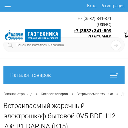
Вход
Регистрация
+7 (3532) 341-371
(ОФИС)
+7 (3532) 341-509
(МАГАЗИН)
9:00 до 17.30
с
Каталог товаров
•
•
•
Главная страница
Каталог товаров
Встраиваемая техника
Дух
Встраиваемый жарочный
электрошкаф бытовой 0V5 BDE 112
708 B1 DARINA (К15)