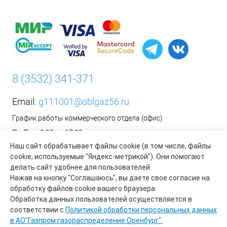
8 (3532) 341-371
Email:
g111001@oblgaz56.ru
График работы коммерческого отдела (офис)
Пн-Пт: с 9:00 до 17:00
Наш сайт обрабатывает файлы cookie (в том числе, файлы
Сб-Вс: Выходной
cookie, используемые "Яндекс-метрикой"). Они помогают
__________________________________________
делать сайт удобнее для пользователей.
Оформить заявку на установку бытового газового
Нажав на кнопку "Соглашаюсь", вы даете свое согласие на
оборудования возможно на сайте организации АО «Газпром
обработку файлов cookie вашего браузера.
газораспределение Оренбург»:
https://www.oblgaz56.ru/
Обработка данных пользователей осуществляется в
соответствии с
Политикой обработки персональных данных
в АО"Газпром газораспределение Оренбург".