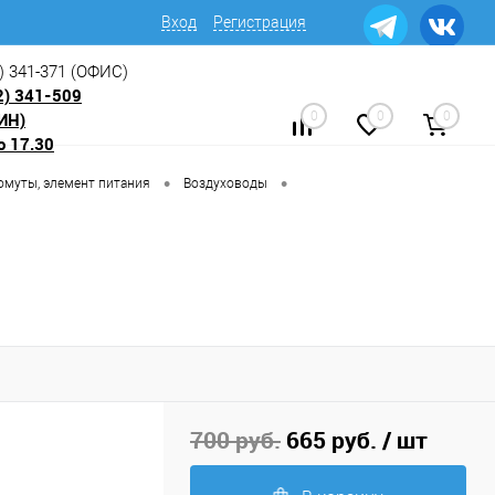
Вход
Регистрация
) 341-371
(ОФИС)
2) 341-509
ИН)
0
0
0
о 17.30
•
•
омуты, элемент питания
Воздуховоды
700 руб.
665 руб.
/ шт