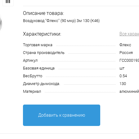
Описание товара:
Воздуховод "Флекс" (90 мкр) 3м 130 (К46)
Характеристики:
Все хара
Торговая марка
Флекс
Страна производитель
Россия
Артикул
ГСС00019
Базовая единица
шт
ВесБрутто
0.54
Диаметр дымохода.
130
Материал
алюминий
Добавить к сравнению