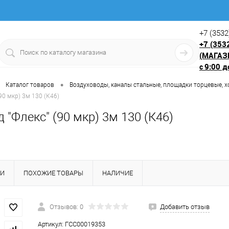
+7 (3532
+7 (353
(МАГАЗ
9:00 д
с
•
Каталог товаров
Воздуховоды, каналы стальные, площадки торцевые, х
90 мкр) 3м 130 (К46)
 "Флекс" (90 мкр) 3м 130 (К46)
КИ
ПОХОЖИЕ ТОВАРЫ
НАЛИЧИЕ
Отзывов: 0
Добавить отзыв
Артикул:
ГСС00019353