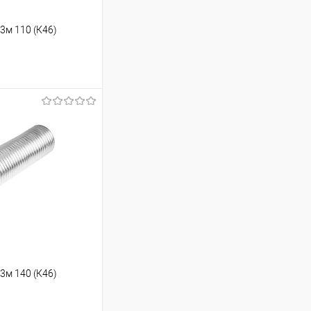
 3м 110 (К46)
ину
Сравнение
В наличии
 3м 140 (К46)