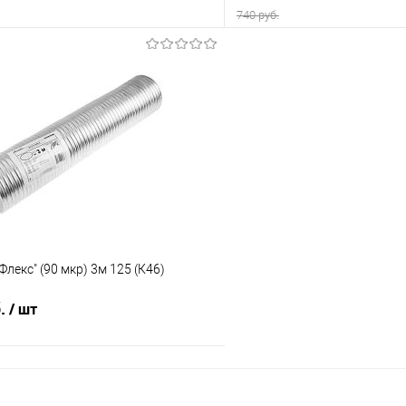
740 руб.
В корзину
В корз
 клик
Сравнение
Купить в 1 клик
е
В наличии
В избранное
Флекс" (90 мкр) 3м 125 (К46)
б.
/ шт
В корзину