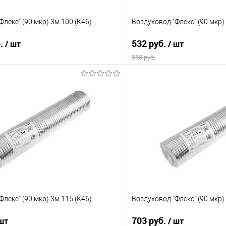
Флекс" (90 мкр) 3м 100 (К46)
Воздуховод "Флекс" (90 мкр)
б.
532 руб.
/ шт
/ шт
560 руб.
В корзину
В корз
 клик
Сравнение
Купить в 1 клик
е
В наличии
В избранное
Флекс" (90 мкр) 3м 115 (К46)
Воздуховод "Флекс" (90 мкр)
703 руб.
 шт
/ шт