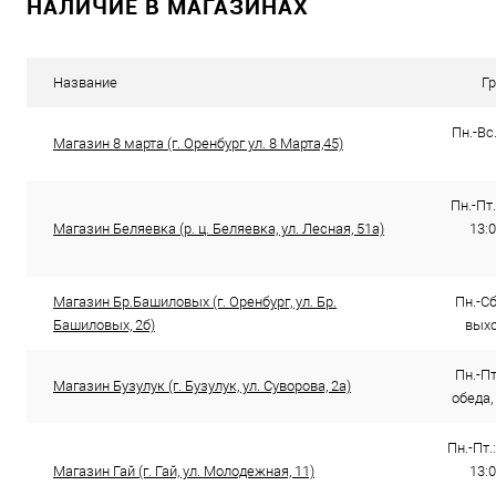
НАЛИЧИЕ В МАГАЗИНАХ
Купить в 1 клик
Сравнение
Купить в 1
В избранное
В наличии
В избранно
Название
Г
Пн.-Вс.
Магазин 8 марта (г. Оренбург ул. 8 Марта,45)
Пн.-Пт.
Магазин Беляевка (р. ц. Беляевка, ул. Лесная, 51а)
13:0
Магазин Бр.Башиловых (г. Оренбург, ул. Бр.
Пн.-Сб.
Башиловых, 2б)
выхо
Пн.-Пт
Магазин Бузулук (г. Бузулук, ул. Суворова, 2а)
обеда,
Пн.-Пт.:
Магазин Гай (г. Гай, ул. Молодежная, 11)
13:0