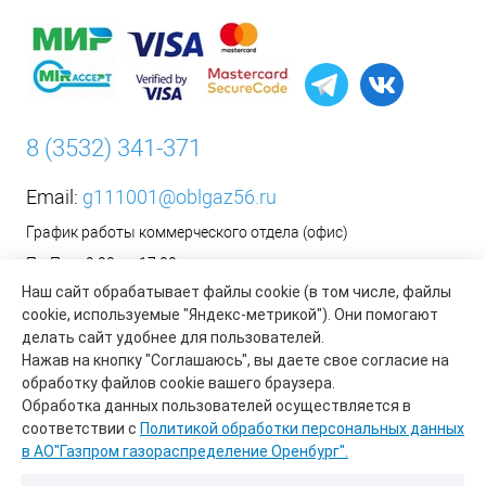
8 (3532) 341-371
Email:
g111001@oblgaz56.ru
График работы коммерческого отдела (офис)
Пн-Пт: с 9:00 до 17:00
Наш сайт обрабатывает файлы cookie (в том числе, файлы
Сб-Вс: Выходной
cookie, используемые "Яндекс-метрикой"). Они помогают
__________________________________________
делать сайт удобнее для пользователей.
Оформить заявку на установку бытового газового
Нажав на кнопку "Соглашаюсь", вы даете свое согласие на
оборудования возможно на сайте организации АО «Газпром
обработку файлов cookie вашего браузера.
газораспределение Оренбург»:
https://www.oblgaz56.ru/
Обработка данных пользователей осуществляется в
соответствии с
Политикой обработки персональных данных
в АО"Газпром газораспределение Оренбург".