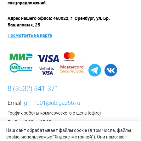
спецпредложений.
Адрес нашего офиса: 460022, г. Оренбург, ул. Бр.
Башиловых, 2Б
Посмотреть на карте
8 (3532) 341-371
Email:
g111001@oblgaz56.ru
График работы коммерческого отдела (офис)
Пн-Пт: с 9:00 до 17:00
Наш сайт обрабатывает файлы cookie (в том числе, файлы
Сб-Вс: Выходной
cookie, используемые "Яндекс-метрикой"). Они помогают
__________________________________________