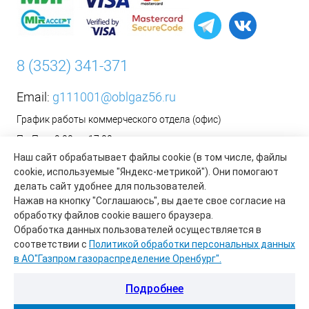
8 (3532) 341-371
Email:
g111001@oblgaz56.ru
График работы коммерческого отдела (офис)
Пн-Пт: с 9:00 до 17:00
Наш сайт обрабатывает файлы cookie (в том числе, файлы
Сб-Вс: Выходной
cookie, используемые "Яндекс-метрикой"). Они помогают
__________________________________________
делать сайт удобнее для пользователей.
Оформить заявку на установку бытового газового
Нажав на кнопку "Соглашаюсь", вы даете свое согласие на
оборудования возможно на сайте организации АО «Газпром
обработку файлов cookie вашего браузера.
газораспределение Оренбург»:
https://www.oblgaz56.ru/
Обработка данных пользователей осуществляется в
соответствии с
Политикой обработки персональных данных
в АО"Газпром газораспределение Оренбург".
Подробнее