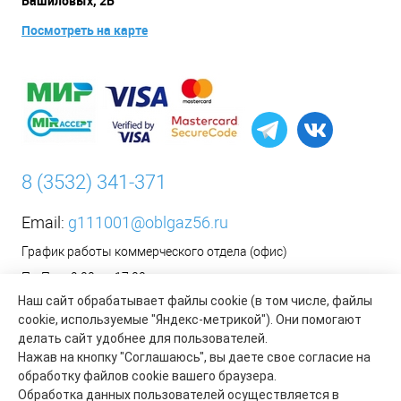
Башиловых, 2Б
Посмотреть на карте
8 (3532) 341-371
Email:
g111001@oblgaz56.ru
График работы коммерческого отдела (офис)
Пн-Пт: с 9:00 до 17:00
Наш сайт обрабатывает файлы cookie (в том числе, файлы
Сб-Вс: Выходной
cookie, используемые "Яндекс-метрикой"). Они помогают
__________________________________________
делать сайт удобнее для пользователей.
Оформить заявку на установку бытового газового
Нажав на кнопку "Соглашаюсь", вы даете свое согласие на
оборудования возможно на сайте организации АО «Газпром
обработку файлов cookie вашего браузера.
газораспределение Оренбург»:
https://www.oblgaz56.ru/
Обработка данных пользователей осуществляется в