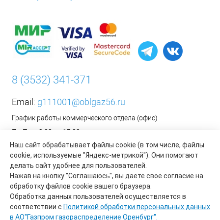
8 (3532) 341-371
Email:
g111001@oblgaz56.ru
График работы коммерческого отдела (офис)
Пн-Пт: с 9:00 до 17:00
Наш сайт обрабатывает файлы cookie (в том числе, файлы
Сб-Вс: Выходной
cookie, используемые "Яндекс-метрикой"). Они помогают
__________________________________________
делать сайт удобнее для пользователей.
Оформить заявку на установку бытового газового
Нажав на кнопку "Соглашаюсь", вы даете свое согласие на
оборудования возможно на сайте организации АО «Газпром
обработку файлов cookie вашего браузера.
газораспределение Оренбург»:
https://www.oblgaz56.ru/
Обработка данных пользователей осуществляется в
соответствии с
Политикой обработки персональных данных
в АО"Газпром газораспределение Оренбург".