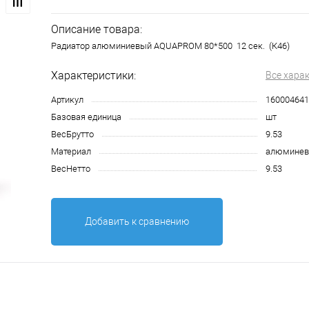
Описание товара:
Радиатор алюминиевый AQUAPROM 80*500 12 сек. (К46)
Характеристики:
Все хара
Артикул
160004641
Базовая единица
шт
ВесБрутто
9.53
Материал
алюмине
ВесНетто
9.53
Добавить к сравнению