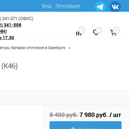
Вход
Регистрация
) 341-371
(ОФИС)
2) 341-509
ИН)
0
0
0
о 17.30
•
аторы (батареи) отопления в Оренбурге
(К46)
8 400 руб.
7 980 руб.
/ шт