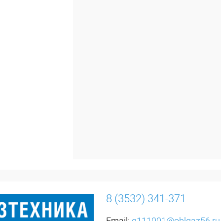
8 (3532) 341-371
Email:
g111001@oblgaz56.ru