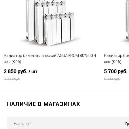
Купить в 1 клик
Сравнение
Купить в 1
В избранное
В наличии
В избранно
Радиатор биметаллический AQUAPROM 80*500 4
Радиатор би
сек. (К46)
сек. (К46)
2 850 руб.
5 700 руб.
/ шт
3 000 руб.
6 000 руб.
В корзину
НАЛИЧИЕ В МАГАЗИНАХ
Купить в 1 клик
Сравнение
Купить в 1
В избранное
В наличии
В избранно
Название
Г