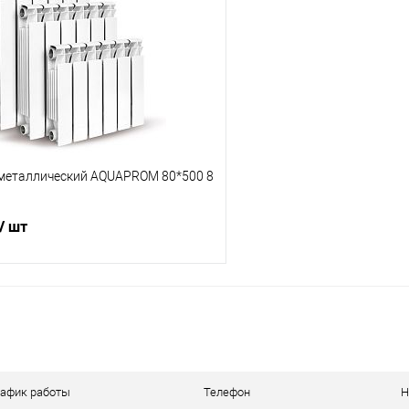
 клик
Сравнение
Купить в 1 клик
е
В наличии
В избранное
металлический AQUAPROM 80*500 8
/ шт
В корзину
 клик
Сравнение
е
В наличии
рафик работы
Телефон
Н