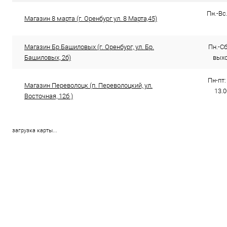
Пн.-Вс.
Магазин 8 марта (г. Оренбург ул. 8 Марта,45)
Магазин Бр.Башиловых (г. Оренбург, ул. Бр.
Пн.-Сб.
Башиловых, 2б)
выхо
Пн-пт:
Магазин Переволоцк (п. Переволоцкий, ул.
13.0
Восточная, 12б )
загрузка карты...