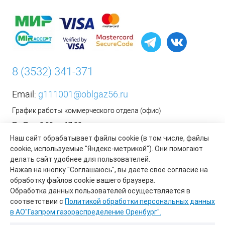
8 (3532) 341-371
Email:
g111001@oblgaz56.ru
График работы коммерческого отдела (офис)
Пн-Пт: с 9:00 до 17:00
Наш сайт обрабатывает файлы cookie (в том числе, файлы
Сб-Вс: Выходной
cookie, используемые "Яндекс-метрикой"). Они помогают
__________________________________________
делать сайт удобнее для пользователей.
Оформить заявку на установку бытового газового
Нажав на кнопку "Соглашаюсь", вы даете свое согласие на
оборудования возможно на сайте организации АО «Газпром
обработку файлов cookie вашего браузера.
газораспределение Оренбург»:
https://www.oblgaz56.ru/
Обработка данных пользователей осуществляется в
соответствии с
Политикой обработки персональных данных
в АО"Газпром газораспределение Оренбург".