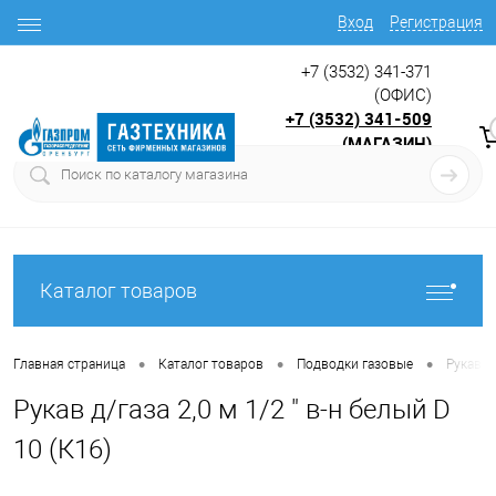
Вход
Регистрация
+7 (3532) 341-371
(ОФИС)
+7 (3532) 341-509
(МАГАЗИН)
9:00 до 17.30
с
Каталог товаров
•
•
•
Главная страница
Каталог товаров
Подводки газовые
Рукав д/
Рукав д/газа 2,0 м 1/2 " в-н белый D
10 (К16)