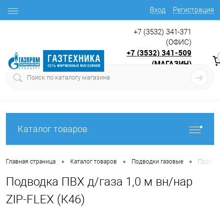
Вход
Регистрация
+7 (3532) 341-371
(ОФИС)
+7 (3532) 341-509
(МАГАЗИН)
9:00 до 17.30
с
Каталог товаров
•
•
•
Главная страница
Каталог товаров
Подводки газовые
Подводк
Подводка ПВХ д/газа 1,0 м вн/нар
ZIP-FLEX (К46)