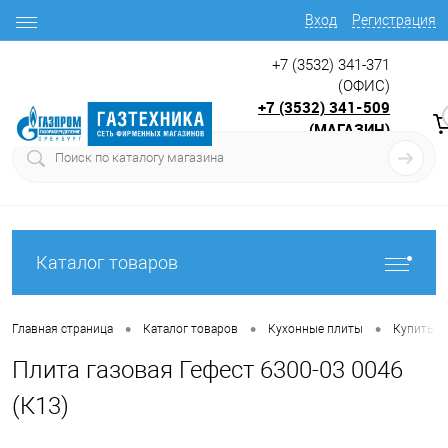
Вход
Регистрация
+7 (3532) 341-371
(ОФИС)
+7 (3532) 341-509
(МАГАЗИН)
9:00 до 17.30
с
Каталог товаров
•
•
•
Главная страница
Каталог товаров
Кухонные плиты
Купить г
Плита газовая Гефест 6300-03 0046
(К13)