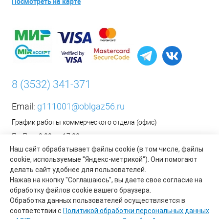
Посмотреть на карте
8 (3532) 341-371
Email:
g111001@oblgaz56.ru
График работы коммерческого отдела (офис)
Пн-Пт: с 9:00 до 17:00
Наш сайт обрабатывает файлы cookie (в том числе, файлы
Сб-Вс: Выходной
cookie, используемые "Яндекс-метрикой"). Они помогают
__________________________________________
делать сайт удобнее для пользователей.
Оформить заявку на установку бытового газового
Нажав на кнопку "Соглашаюсь", вы даете свое согласие на
оборудования возможно на сайте организации АО «Газпром
обработку файлов cookie вашего браузера.
газораспределение Оренбург»:
https://www.oblgaz56.ru/
Обработка данных пользователей осуществляется в
соответствии с
Политикой обработки персональных данных