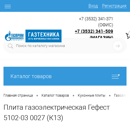
Вход
Регистрация
+7 (3532) 341-371
(ОФИС)
+7 (3532) 341-509
(МАГАЗИН)
9:00 до 17.30
с
Каталог товаров
•
•
•
Главная страница
Каталог товаров
Кухонные плиты
Газоэлек
Плита газоэлектрическая Гефест
5102-03 0027 (К13)