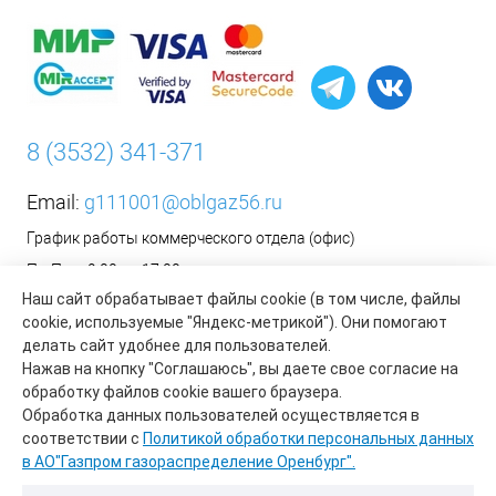
8 (3532) 341-371
Email:
g111001@oblgaz56.ru
График работы коммерческого отдела (офис)
Пн-Пт: с 9:00 до 17:00
Наш сайт обрабатывает файлы cookie (в том числе, файлы
Сб-Вс: Выходной
cookie, используемые "Яндекс-метрикой"). Они помогают
__________________________________________
делать сайт удобнее для пользователей.
Оформить заявку на установку бытового газового
Нажав на кнопку "Соглашаюсь", вы даете свое согласие на
оборудования возможно на сайте организации АО «Газпром
обработку файлов cookie вашего браузера.
газораспределение Оренбург»:
https://www.oblgaz56.ru/
Обработка данных пользователей осуществляется в
соответствии с
Политикой обработки персональных данных
в АО"Газпром газораспределение Оренбург".