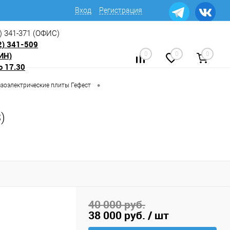
Вход
Регистрация
) 341-371
(ОФИС)
2) 341-509
ИН)
0
0
0
о 17.30
•
азоэлектрические плиты Гефест
)
40 000 руб.
38 000 руб.
/ шт