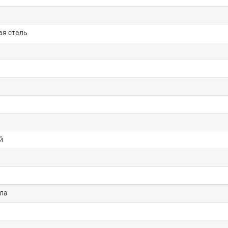
ая сталь
й
ола