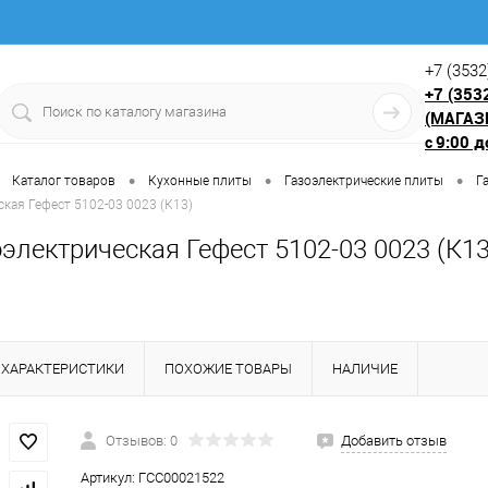
+7 (3532
+7 (353
(МАГАЗ
9:00 д
с
•
•
•
Каталог товаров
Кухонные плиты
Газоэлектрические плиты
Г
ская Гефест 5102-03 0023 (К13)
электрическая Гефест 5102-03 0023 (К13
ХАРАКТЕРИСТИКИ
ПОХОЖИЕ ТОВАРЫ
НАЛИЧИЕ
Отзывов: 0
Добавить отзыв
Артикул:
ГСС00021522