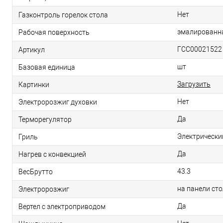
Нет
Газконтроль горелок стола
эмалированн
Рабочая поверхность
ГСС00021522
Артикул
шт
Базовая единица
Загрузить
Картинки
Нет
Электророзжиг духовки
Да
Терморегулятор
Электрически
Гриль
Да
Нагрев с конвекцией
43.3
ВесБрутто
на панели ст
Электророзжиг
Да
Вертел с электроприводом