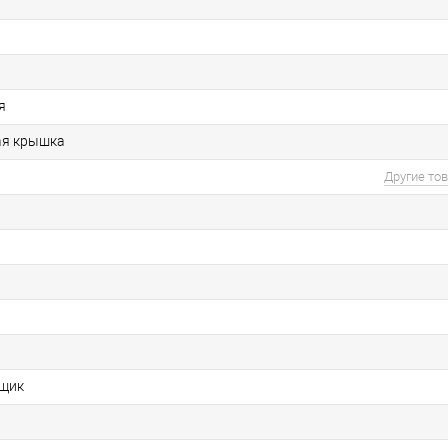
я
ая крышка
Другие то
щик