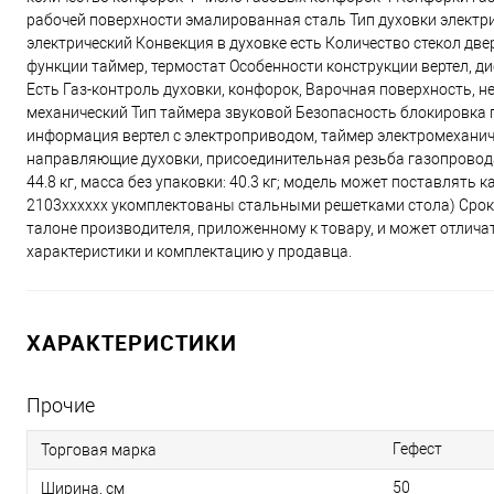
рабочей поверхности эмалированная сталь Тип духовки электри
электрический Конвекция в духовке есть Количество стекол д
функции таймер, термостат Особенности конструкции вертел, дис
Есть Газ-контроль духовки, конфорок, Варочная поверхность, 
механический Тип таймера звуковой Безопасность блокировка п
информация вертел с электроприводом, таймер электромеханич
направляющие духовки, присоединительная резьба газопровода: 
44.8 кг, масса без упаковки: 40.3 кг; модель может поставлять
2103хххххх укомплектованы стальными решетками стола) Срок с
талоне производителя, приложенному к товару, и может отлича
характеристики и комплектацию у продавца.
ХАРАКТЕРИСТИКИ
Прочие
Гефест
Торговая марка
50
Ширина, см