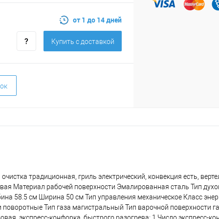
от 1 до 14 дней
Купить c доставкой
ок
 л, очистка традиционная, гриль электрический, конвекция есть, верте
зовая Материал рабочей поверхности Эмалированная сталь Тип духо
ина 58.5 см Ширина 50 см Тип управления механическое Класс эне
поворотные Тип газа магистральный Тип варочной поверхности г
овая, экспресс-конфорка, быстрого разогрева: 1 Число экспресс-к