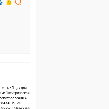
л есть • Ящик для
вки Электрическая
ргопотребления A
азовая Общее
онфорок 1 Материал