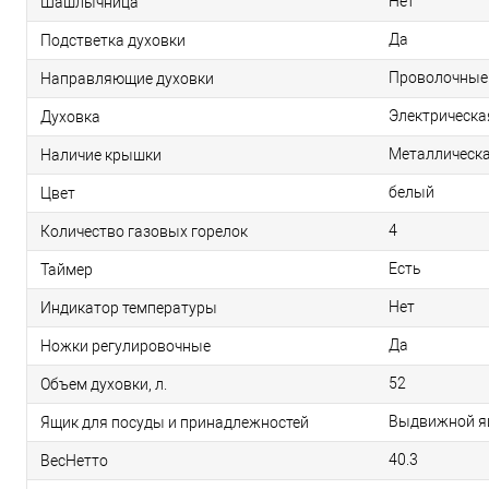
Нет
Шашлычница
Да
Подстветка духовки
Проволочные
Направляющие духовки
Электрическа
Духовка
Металлическ
Наличие крышки
белый
Цвет
4
Количество газовых горелок
Есть
Таймер
Нет
Индикатор температуры
Да
Ножки регулировочные
52
Объем духовки, л.
Выдвижной я
Ящик для посуды и принадлежностей
40.3
ВесНетто