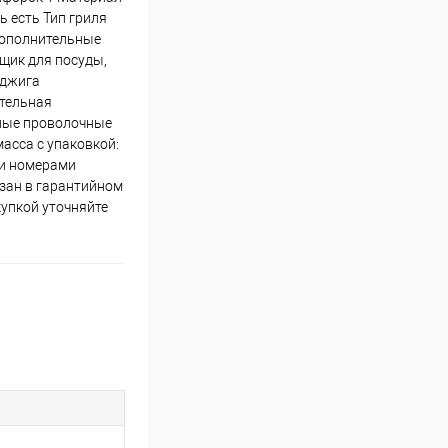
 есть Тип гриля
 Дополнительные
ящик для посуды,
оджига
ительная
мные проволочные
асса с упаковкой:
ми номерами
азан в гарантийном
купкой уточняйте