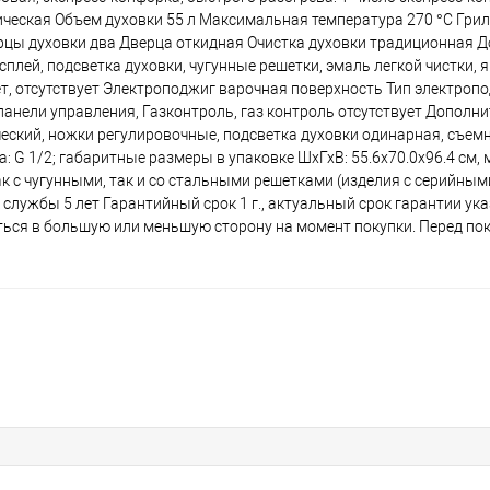
ческая Объем духовки 55 л Максимальная температура 270 °C Гриль
верцы духовки два Дверца откидная Очистка духовки традиционная
плей, подсветка духовки, чугунные решетки, эмаль легкой чистки, 
нет, отсутствует Электроподжиг варочная поверхность Тип электроп
анели управления, Газконтроль, газ контроль отсутствует Дополн
еский, ножки регулировочные, подсветка духовки одинарная, съе
G 1/2; габаритные размеры в упаковке ШхГхВ: 55.6x70.0x96.4 см, м
 как с чугунными, так и со стальными решетками (изделия с серийны
лужбы 5 лет Гарантийный срок 1 г., актуальный срок гарантии ук
ться в большую или меньшую сторону на момент покупки. Перед по