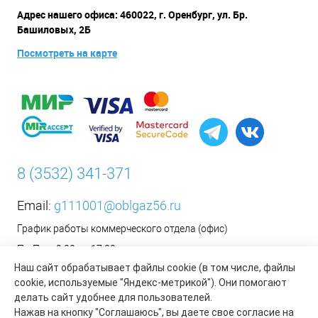
Адрес нашего офиса: 460022, г. Оренбург, ул. Бр.
Башиловых, 2Б
Посмотреть на карте
8 (3532) 341-371
Email:
g111001@oblgaz56.ru
График работы коммерческого отдела (офис)
Пн-Пт: с 9:00 до 17:00
Наш сайт обрабатывает файлы cookie (в том числе, файлы
Сб-Вс: Выходной
cookie, используемые "Яндекс-метрикой"). Они помогают
__________________________________________
делать сайт удобнее для пользователей.
Оформить заявку на установку бытового газового
Нажав на кнопку "Соглашаюсь", вы даете свое согласие на