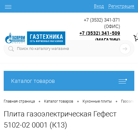
Вход
Регистрация
+7 (3532) 341-371
(ОФИС)
+7 (3532) 341-509
(МАГАЗИН)
9:00 до 17.30
с
Каталог товаров
•
•
•
Главная страница
Каталог товаров
Кухонные плиты
Газоэлек
Плита газоэлектрическая Гефест
5102-02 0001 (К13)