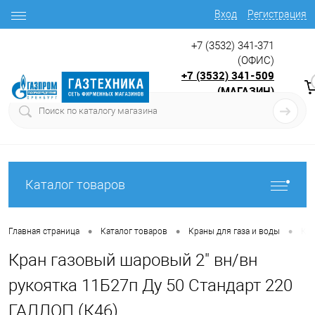
Вход
Регистрация
+7 (3532) 341-371
(ОФИС)
+7 (3532) 341-509
(МАГАЗИН)
9:00 до 17.30
с
Каталог товаров
•
•
•
Главная страница
Каталог товаров
Краны для газа и воды
Кра
Кран газовый шаровый 2" вн/вн
рукоятка 11Б27п Ду 50 Стандарт 220
ГАЛЛОП (К46)