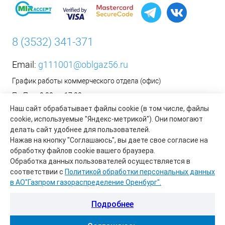
8 (3532) 341-371
Email:
g111001@oblgaz56.ru
График работы коммерческого отдела (офис)
Пн-Пт: с 9:00 до 17:00
Наш сайт обрабатывает файлы cookie (в том числе, файлы
Сб-Вс: Выходной
cookie, используемые "Яндекс-метрикой"). Они помогают
__________________________________________
делать сайт удобнее для пользователей.
Оформить заявку на установку бытового газового
Нажав на кнопку "Соглашаюсь", вы даете свое согласие на
оборудования возможно на сайте организации АО «Газпром
обработку файлов cookie вашего браузера.
газораспределение Оренбург»:
https://www.oblgaz56.ru/
Обработка данных пользователей осуществляется в
соответствии с
Политикой обработки персональных данных
в АО"Газпром газораспределение Оренбург".
Подробнее