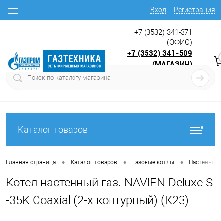
Вход
Регистрация
+7 (3532) 341-371
(ОФИС)
+7 (3532) 341-509
(МАГАЗИН)
9:00 до 17.30
с
Каталог товаров
•
•
•
Главная страница
Каталог товаров
Газовые котлы
Настенные 
Котел настенный газ. NAVIEN Deluxe S
-35K Coaxial (2-х контурный) (К23)