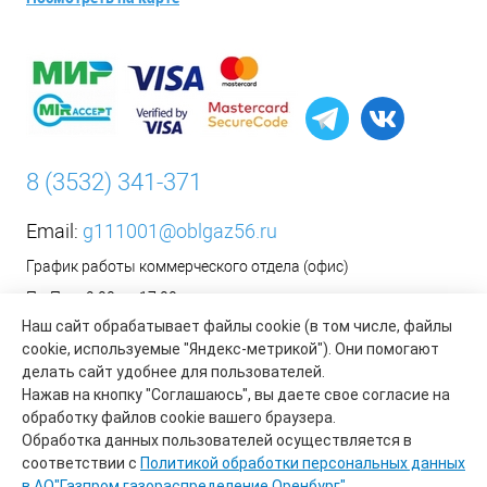
8 (3532) 341-371
Email:
g111001@oblgaz56.ru
График работы коммерческого отдела (офис)
Пн-Пт: с 9:00 до 17:00
Наш сайт обрабатывает файлы cookie (в том числе, файлы
Сб-Вс: Выходной
cookie, используемые "Яндекс-метрикой"). Они помогают
__________________________________________
делать сайт удобнее для пользователей.
Оформить заявку на установку бытового газового
Нажав на кнопку "Соглашаюсь", вы даете свое согласие на
оборудования возможно на сайте организации АО «Газпром
обработку файлов cookie вашего браузера.
газораспределение Оренбург»:
https://www.oblgaz56.ru/
Обработка данных пользователей осуществляется в
соответствии с
Политикой обработки персональных данных
в АО"Газпром газораспределение Оренбург".