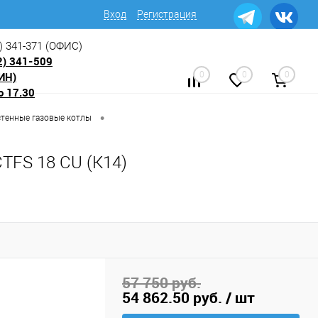
Вход
Регистрация
) 341-371
(ОФИС)
2) 341-509
ИН)
0
0
0
о 17.30
•
стенные газовые котлы
TFS 18 CU (К14)
57 750 руб.
54 862.50 руб.
/ шт