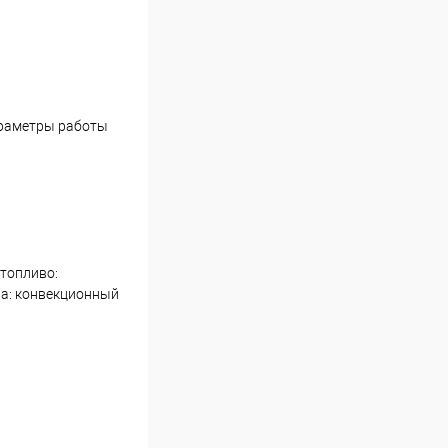
араметры работы
 топливо:
ла: конвекционный