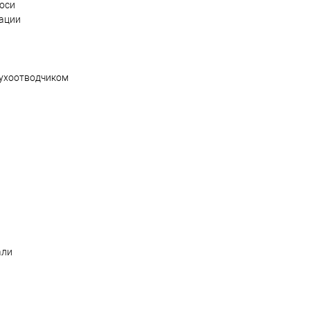
оси
зации
духоотводчиком
али