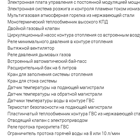
Электронная плата управления с постоянной модуляцией мощн
Электронная система розжига и контроля пламени током иони
Мультигазовая атмосферная горелка из нержавеющей стали
Монотермический теплообменник высокого КПД
Двойной газовый клапан
Циркуляционный насос контура отопления со встроенным воз
Реле минимального давления в контуре отопления
Вытяжной вентилятор
Pеле давления дымовых газов
Встроенный автоматический бай-пасс
Расширительный бак на 6 литров
Кран для заполнения системы отопления
Кран для стока системы
Датчик температуры на подающей магистрали
Датчик температуры на обратной магистрали
Датчики температуры воды в контуре ГВС
Термостат безопасности на подающей магистрали
Пластинчатый теплообменник контура ГВС из нержавеющей ст
Отводящий клапан с электроприводом
Реле протока приоритета ГВС
Oграничитель протока горячей воды на 8 или 10 л/мин