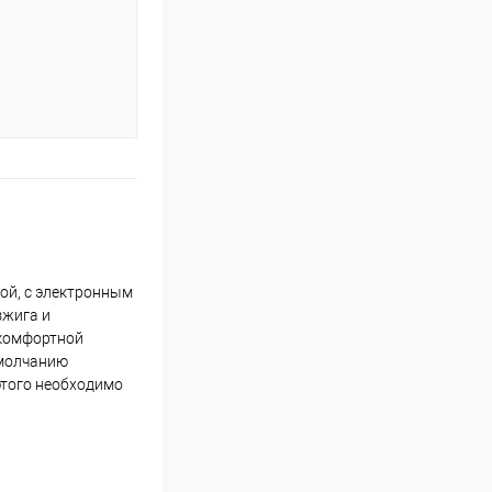
ой, с электронным
зжига и
 комфортной
умолчанию
этого необходимо