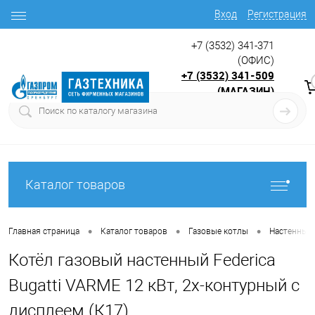
Вход
Регистрация
+7 (3532) 341-371
(ОФИС)
+7 (3532) 341-509
(МАГАЗИН)
9:00 до 17.30
с
Каталог товаров
•
•
•
Главная страница
Каталог товаров
Газовые котлы
Настенные 
Котёл газовый настенный Federica
Bugatti VARME 12 кВт, 2х-контурный с
дисплеем (К17)