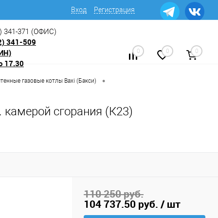
Вход
Регистрация
) 341-371
(ОФИС)
2) 341-509
ИН)
0
0
0
о 17.30
•
тенные газовые котлы Baxi (Бакси)
. камерой сгорания (К23)
110 250 руб.
104 737.50 руб.
/ шт