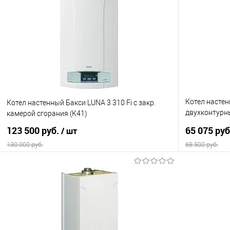
Котел настен
Котел настенный Бакси LUNA 3 310 Fi с закр.
двухконтурн
камерой сгорания (К41)
(К41)
123 500 руб.
65 075 ру
/ шт
130 000 руб.
68 500 руб.
В корзину
Купить в 1 клик
Сравнение
Купить в 1
В избранное
В наличии
В избранно