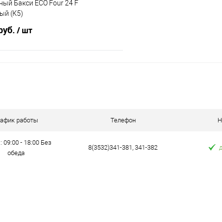
ный Бакси ECO Four 24 F
ый (К5)
руб.
/ шт
В корзину
 клик
Сравнение
е
В наличии
рафик работы
Телефон
Н
: 09:00 - 18:00 Без
8(3532)341-381, 341-382
обеда