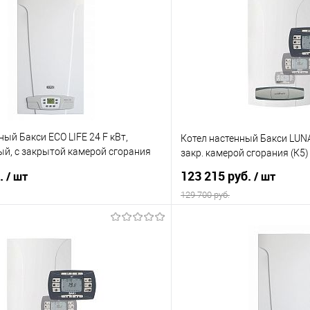
ный Бакси ECO LIFE 24 F кВт,
Котел настенный Бакси LUNA 
ый, с закрытой камерой сгорания
закр. камерой сгорания (К5)
б.
123 215 руб.
/ шт
/ шт
129 700 руб.
В корзину
В корз
 клик
Сравнение
Купить в 1 клик
е
В наличии
В избранное