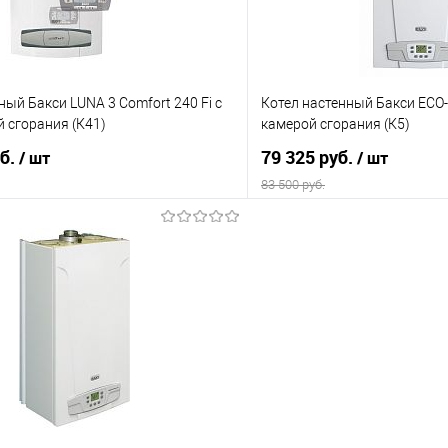
ный Бакси LUNA 3 Comfort 240 Fi с
Котел настенный Бакси ECO-
й сгорания (К41)
камерой сгорания (К5)
уб.
79 325 руб.
/ шт
/ шт
83 500 руб.
В корзину
В корз
 клик
Сравнение
Купить в 1 клик
е
В наличии
В избранное