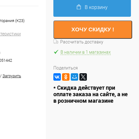
В корзину
горания (К23)
ХОЧУ СКИДКУ !
ктеристики
Рассчитать доставку
В наличии в 1 магазинах
й
051442
Поделиться
/
Загрузить
* Скидка действует при
оплате заказа на сайте, а не
в розничном магазине