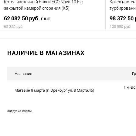
Котел настенный Бакси ECO Nova 10 F с
Котел настен
закрытой камерой сгорания (К5)
турбированн
62 082.50 руб.
98 372.50 
/ шт
65 350 руб.
103 550 руб.
В корзину
НАЛИЧИЕ В МАГАЗИНАХ
Купить в 1 клик
Сравнение
Купить в 1
В избранное
В наличии
В избранно
Название
Г
Пн.-Вс.
Магазин 8 марта (г. Оренбург ул. 8 Марта,45)
загрузка карты...