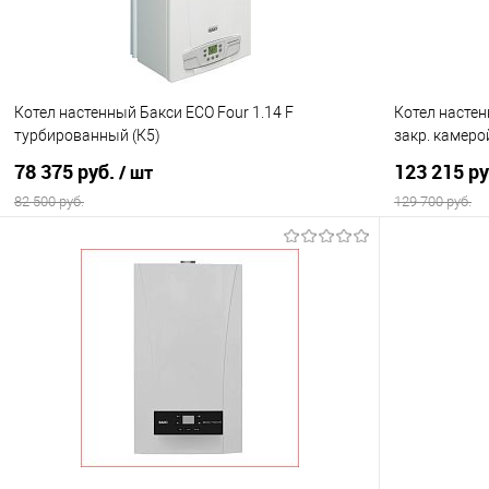
Котел настенный Бакси ECO Four 1.14 F
Котел настен
турбированный (К5)
закр. камеро
78 375 руб.
123 215 р
/ шт
82 500 руб.
129 700 руб.
В корзину
Купить в 1 клик
Сравнение
Купить в 1
В избранное
В наличии
В избранно