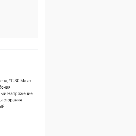
еля, °C 30 Макс.
абочая
рный Напряжение
ры сгорания
вый