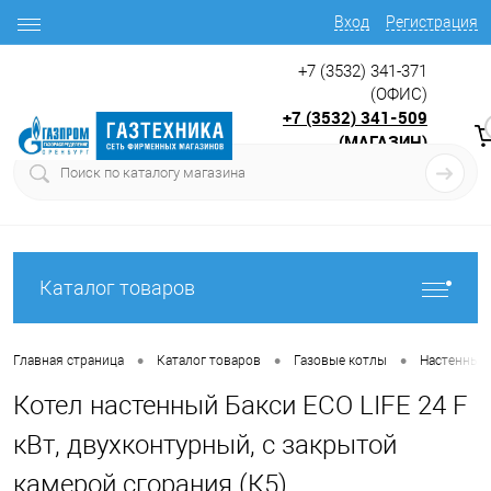
Вход
Регистрация
+7 (3532) 341-371
(ОФИС)
+7 (3532) 341-509
(МАГАЗИН)
9:00 до 17.30
с
Каталог товаров
•
•
•
Главная страница
Каталог товаров
Газовые котлы
Настенные 
Котел настенный Бакси ECO LIFE 24 F
кВт, двухконтурный, с закрытой
камерой сгорания (К5)