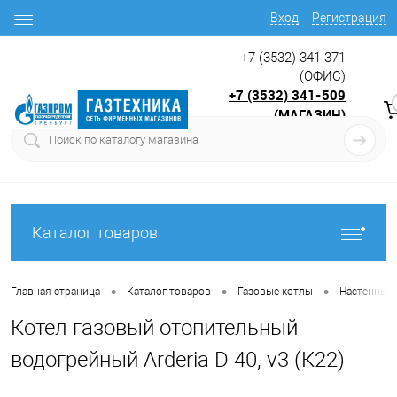
Вход
Регистрация
+7 (3532) 341-371
(ОФИС)
+7 (3532) 341-509
(МАГАЗИН)
9:00 до 17.30
с
Каталог товаров
•
•
•
Главная страница
Каталог товаров
Газовые котлы
Настенные 
Котел газовый отопительный
водогрейный Arderia D 40, v3 (К22)