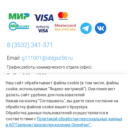
8 (3532) 341-371
Email:
g111001@oblgaz56.ru
График работы коммерческого отдела (офис)
Пн-Пт: с 9:00 до 17:00
Наш сайт обрабатывает файлы cookie (в том числе, файлы
Сб-Вс: Выходной
cookie, используемые "Яндекс-метрикой"). Они помогают
__________________________________________
делать сайт удобнее для пользователей.
Оформить заявку на установку бытового газового
Нажав на кнопку "Соглашаюсь", вы даете свое согласие на
оборудования возможно на сайте организации АО «Газпром
обработку файлов cookie вашего браузера.
газораспределение Оренбург»:
https://www.oblgaz56.ru/
Обработка данных пользователей осуществляется в
соответствии с
Политикой обработки персональных данных
в АО"Газпром газораспределение Оренбург".