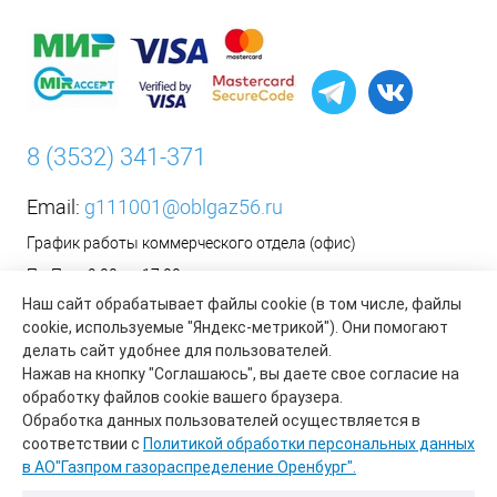
8 (3532) 341-371
Email:
g111001@oblgaz56.ru
График работы коммерческого отдела (офис)
Пн-Пт: с 9:00 до 17:00
Наш сайт обрабатывает файлы cookie (в том числе, файлы
Сб-Вс: Выходной
cookie, используемые "Яндекс-метрикой"). Они помогают
__________________________________________
делать сайт удобнее для пользователей.
Оформить заявку на установку бытового газового
Нажав на кнопку "Соглашаюсь", вы даете свое согласие на
оборудования возможно на сайте организации АО «Газпром
обработку файлов cookie вашего браузера.
газораспределение Оренбург»:
https://www.oblgaz56.ru/
Обработка данных пользователей осуществляется в
соответствии с
Политикой обработки персональных данных
в АО"Газпром газораспределение Оренбург".