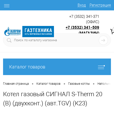
Вход
Регистрация
+7 (3532) 341-371
(ОФИС)
+7 (3532) 341-509
(МАГАЗИН)
9:00 до 17.30
с
Каталог товаров
•
•
•
Главная страница
Каталог товаров
Газовые котлы
Напольные 
Котел газовый СИГНАЛ S-Therm 20
(B) (двухконт.) (авт.TGV) (К23)