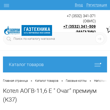
Вход
Регистрация
+7 (3532) 341-371
(ОФИС)
+7 (3532) 341-509
(МАГАЗИН)
9:00 до 17.30
с
Каталог товаров
•
•
•
Главная страница
Каталог товаров
Газовые котлы
Напольные 
Котел АОГВ-11,6 Е " Очаг" премиум
(К37)