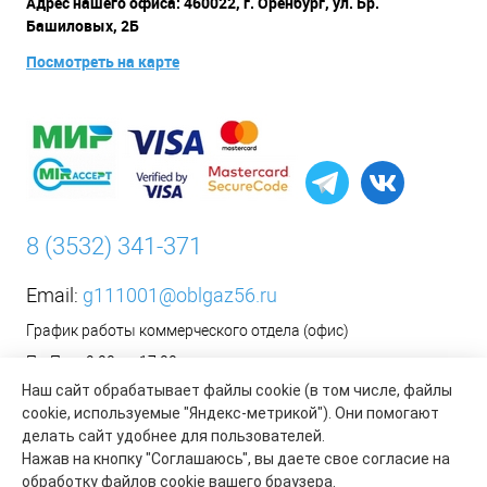
Адрес нашего офиса: 460022, г. Оренбург, ул. Бр.
Башиловых, 2Б
Посмотреть на карте
8 (3532) 341-371
Email:
g111001@oblgaz56.ru
График работы коммерческого отдела (офис)
Пн-Пт: с 9:00 до 17:00
Наш сайт обрабатывает файлы cookie (в том числе, файлы
Сб-Вс: Выходной
cookie, используемые "Яндекс-метрикой"). Они помогают
__________________________________________
делать сайт удобнее для пользователей.
Оформить заявку на установку бытового газового
Нажав на кнопку "Соглашаюсь", вы даете свое согласие на
оборудования возможно на сайте организации АО «Газпром
обработку файлов cookie вашего браузера.