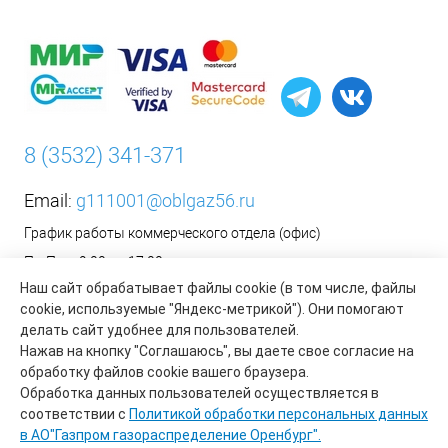
8 (3532) 341-371
Email:
g111001@oblgaz56.ru
График работы коммерческого отдела (офис)
Пн-Пт: с 9:00 до 17:00
Наш сайт обрабатывает файлы cookie (в том числе, файлы
Сб-Вс: Выходной
cookie, используемые "Яндекс-метрикой"). Они помогают
__________________________________________
делать сайт удобнее для пользователей.
Оформить заявку на установку бытового газового
Нажав на кнопку "Соглашаюсь", вы даете свое согласие на
оборудования возможно на сайте организации АО «Газпром
обработку файлов cookie вашего браузера.
газораспределение Оренбург»:
https://www.oblgaz56.ru/
Обработка данных пользователей осуществляется в
соответствии с
Политикой обработки персональных данных
в АО"Газпром газораспределение Оренбург".