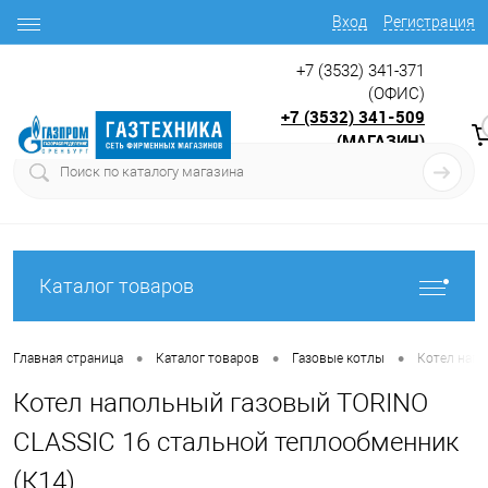
Вход
Регистрация
+7 (3532) 341-371
(ОФИС)
+7 (3532) 341-509
(МАГАЗИН)
9:00 до 17.30
с
Каталог товаров
•
•
•
Главная страница
Каталог товаров
Газовые котлы
Котел напо
Котел напольный газовый TORINO
CLASSIC 16 стальной теплообменник
(К14)