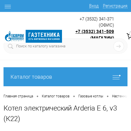
Вход
Регистрация
+7 (3532) 341-371
(ОФИС)
+7 (3532) 341-509
(МАГАЗИН)
9:00 до 17.30
с
Каталог товаров
•
•
•
Главная страница
Каталог товаров
Газовые котлы
Настенные 
Котел электрический Arderia Е 6, v3
(К22)