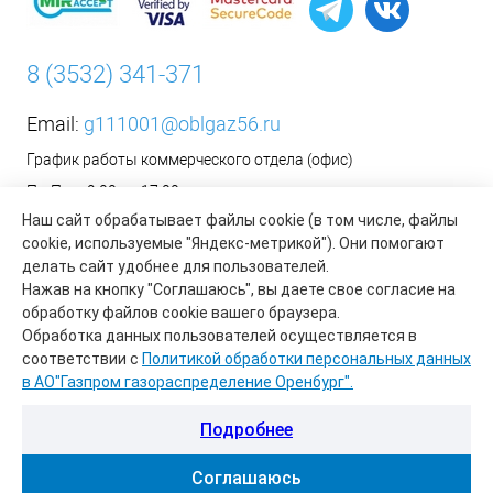
8 (3532) 341-371
Email:
g111001@oblgaz56.ru
График работы коммерческого отдела (офис)
Пн-Пт: с 9:00 до 17:00
Наш сайт обрабатывает файлы cookie (в том числе, файлы
Сб-Вс: Выходной
cookie, используемые "Яндекс-метрикой"). Они помогают
__________________________________________
делать сайт удобнее для пользователей.
Оформить заявку на установку бытового газового
Нажав на кнопку "Соглашаюсь", вы даете свое согласие на
оборудования возможно на сайте организации АО «Газпром
обработку файлов cookie вашего браузера.
газораспределение Оренбург»:
https://www.oblgaz56.ru/
Обработка данных пользователей осуществляется в
соответствии с
Политикой обработки персональных данных
в АО"Газпром газораспределение Оренбург".
Подробнее
Соглашаюсь