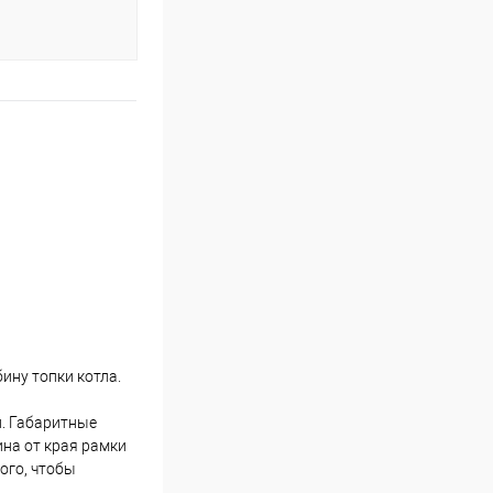
ину топки котла.
л. Габаритные
ина от края рамки
ого, чтобы