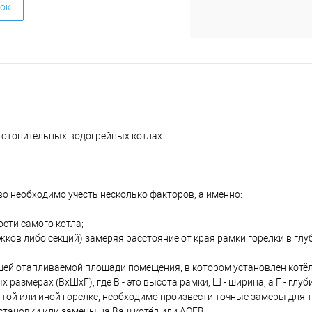
ок
 отопительных водогрейных котлах.
о необходимо учесть несколько факторов, а именно:
сти самого котла;
жков либо секций) замеряя расстояние от края рамки горелки в глуб
щей отапливаемой площади помещения, в котором установлен котё
размерах (ВхШхГ), где В - это высота рамки, Ш - ширина, а Г - глуб
а той или иной горелке, необходимо произвести точные замеры для т
становки или замены на Ваш котёл или АОГВ.