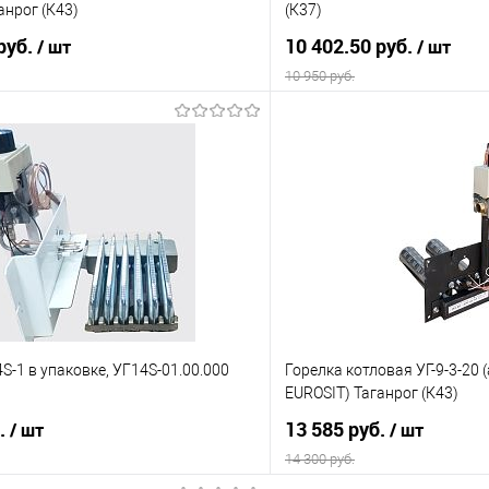
анрог (К43)
(К37)
руб.
10 402.50 руб.
/ шт
/ шт
10 950 руб.
В корзину
В корз
 клик
Сравнение
Купить в 1 клик
е
В наличии
В избранное
4S-1 в упаковке, УГ14S-01.00.000
Горелка котловая УГ-9-3-20
EUROSIT) Таганрог (К43)
б.
13 585 руб.
/ шт
/ шт
14 300 руб.