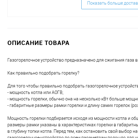
Показать больше достав
ОПИСАНИЕ ТОВАРА
Газогорелочное устройство предназначено для сжигания газа в
Как правильно подобрать горелку?
Для того чтобы правильно подобрать газогорелочное устройств
- мощность котла или АОГВ;
- мощность горелки, обычно она на несколько кВт больше мощно
- габаритные размеры рамки горелки и длину самих горелок (ро
Мощность горелки подбирается исходя из мощности котла и об
размеры рамки указаны в характеристиках горелки в габаритных 
в глубину топки котла. Перед тем, как остановить свой выбор н
газогорелочное-устройство по всем параметрам подошло для у