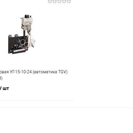
В корзину
В корз
 клик
Сравнение
Купить в 1 клик
е
В наличии
В избранное
овая УГ-15-10-24 (автоматика TGV)
3)
/ шт
В корзину
 клик
Сравнение