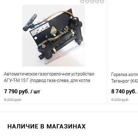
В корзину
Купить в 1 клик
Сравнение
Купить в 1
В избранное
В наличии
В избранно
Автоматическое газогорелочное устройство
Горелка котл
АГУ-Т-М 15 Г (подвод газа-слева, для котла
Таганрог (К4
Мимакс КСГ-12,5) (К21)
7 790 руб.
8 740 руб.
/ шт
8 200 руб.
9 200 руб.
В корзину
НАЛИЧИЕ В МАГАЗИНАХ
Купить в 1 клик
Сравнение
Купить в 1