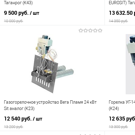
Таганрог (К43)
EUROSIT) Таг
9 500 руб.
13 632.50 
/ шт
10 000 руб.
14 350 руб.
В корзину
Купить в 1 клик
Сравнение
Купить в 1
В избранное
В наличии
В избранно
Газогорелочное устройство Вега Пламя 24 кВт
Горелка УГ-1
Sit аналог (К23)
(К24)
12 540 руб.
12 635 ру
/ шт
13 200 руб.
13 300 руб.