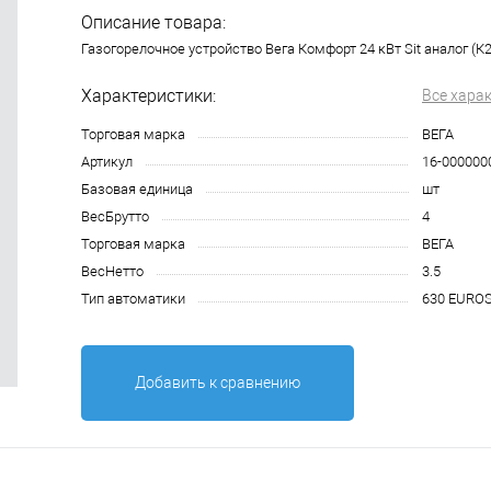
Описание товара:
Газогорелочное устройство Вега Комфорт 24 кВт Sit аналог (К2
Характеристики:
Все хара
Торговая марка
ВЕГА
Артикул
16-000000
Базовая единица
шт
ВесБрутто
4
Торговая марка
ВЕГА
ВесНетто
3.5
Тип автоматики
630 EUROS
Добавить к сравнению