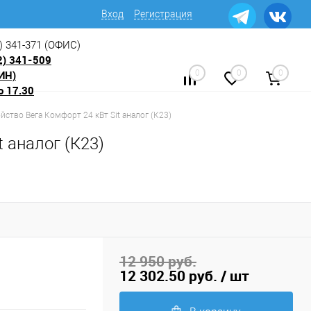
Вход
Регистрация
) 341-371
(ОФИС)
2) 341-509
ИН)
0
0
0
о 17.30
йство Вега Комфорт 24 кВт Sit аналог (К23)
 аналог (К23)
12 950 руб.
12 302.50 руб.
/ шт