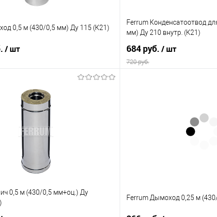
Ferrum Конденсатоотвод для
од 0,5 м (430/0,5 мм) Ду 115 (К21)
мм) Ду 210 внутр. (К21)
б.
684 руб.
/ шт
/ шт
720 руб.
В корзину
В корз
 клик
Сравнение
Купить в 1 клик
е
В наличии
В избранное
ич 0,5 м (430/0,5 мм+оц.) Ду
Ferrum Дымоход 0,25 м (430/
)