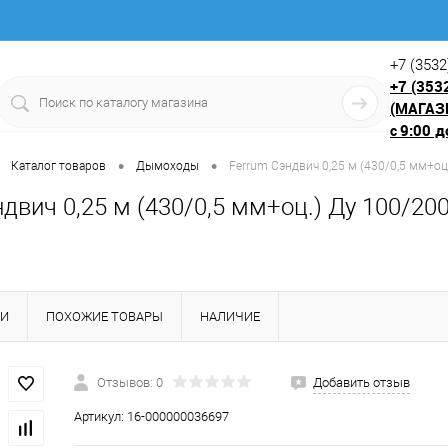
+7 (3532
+7 (353
(МАГАЗ
9:00 д
с
•
•
Каталог товаров
Дымоходы
Ferrum Сэндвич 0,25 м (430/0,5 мм+оц
двич 0,25 м (430/0,5 мм+оц.) Ду 100/200
КИ
ПОХОЖИЕ ТОВАРЫ
НАЛИЧИЕ
Отзывов: 0
Добавить отзыв
Артикул:
16-000000036697