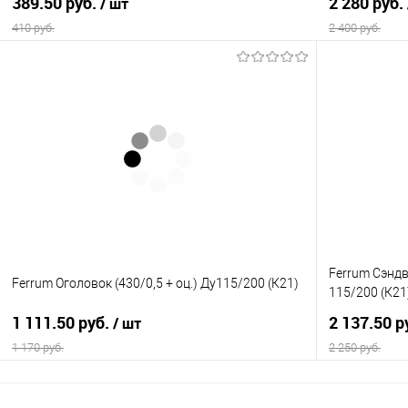
389.50 руб.
2 280 руб.
/ шт
410 руб.
2 400 руб.
В корзину
Купить в 1 клик
Сравнение
Купить в 1
В избранное
В наличии
В избранно
Ferrum Сэндв
Ferrum Оголовок (430/0,5 + оц.) Ду115/200 (К21)
115/200 (К21
1 111.50 руб.
2 137.50 р
/ шт
1 170 руб.
2 250 руб.
В корзину