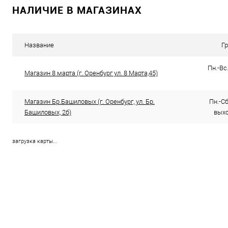
НАЛИЧИЕ В МАГАЗИНАХ
Купить в 1 клик
Сравнение
Купить в 1
В избранное
В наличии
В избранно
Название
Г
Пн.-Вс.
Магазин 8 марта (г. Оренбург ул. 8 Марта,45)
Магазин Бр.Башиловых (г. Оренбург, ул. Бр.
Пн.-Сб.
Башиловых, 2б)
выхо
загрузка карты...