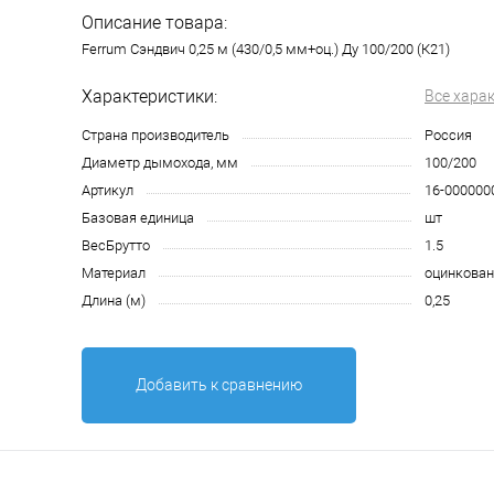
Описание товара:
Ferrum Сэндвич 0,25 м (430/0,5 мм+оц.) Ду 100/200 (К21)
Характеристики:
Все хара
Страна производитель
Россия
Диаметр дымохода, мм
100/200
Артикул
16-000000
Базовая единица
шт
ВесБрутто
1.5
Материал
оцинкован
Длина (м)
0,25
Добавить к сравнению