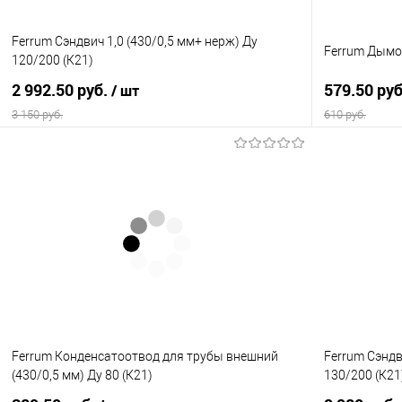
Ferrum Сэндвич 1,0 (430/0,5 мм+ нерж) Ду
Ferrum Дымох
120/200 (К21)
2 992.50 руб.
579.50 ру
/ шт
3 150 руб.
610 руб.
В корзину
Купить в 1 клик
Сравнение
Купить в 1
В избранное
В наличии
В избранно
Ferrum Конденсатоотвод для трубы внешний
Ferrum Сэндв
(430/0,5 мм) Ду 80 (К21)
130/200 (К21