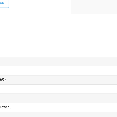
ок
6697
 сталь