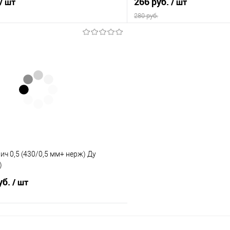
266 руб.
/ шт
/ шт
280 руб.
В корзину
В корз
 клик
Сравнение
Купить в 1 клик
е
В наличии
В избранное
ич 0,5 (430/0,5 мм+ нерж) Ду
)
уб.
/ шт
В корзину