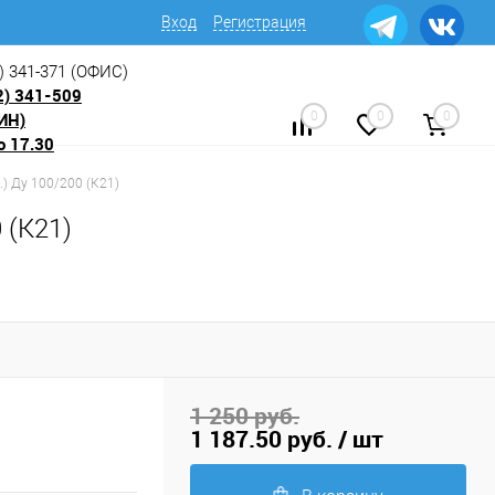
Вход
Регистрация
) 341-371
(ОФИС)
2) 341-509
ИН)
0
0
0
о 17.30
.) Ду 100/200 (К21)
 (К21)
1 250 руб.
1 187.50 руб.
/ шт