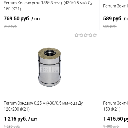
Ferrum Колено угол 135* 3 секц. (430/0,5 мм) Ду
Ferrum Зонт-К
150 (К21)
769.50 руб.
589 руб.
/ шт
/
810 руб.
620 руб.
В корзину
Купить в 1 клик
Сравнение
Купить в 1
В избранное
В наличии
В избранно
Ferrum Сэндвич 0,25 м (430/0,5 мм+оц.) Ду
Ferrum Зонт-
120/200 (К21)
150 (К21)
1 216 руб.
1 415.50 р
/ шт
1 280 руб.
1 490 руб.