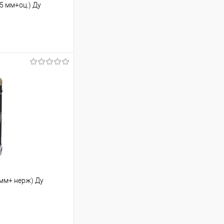
,5 мм+оц.) Ду
ину
К сравнению
В наличии
 мм+ нерж) Ду