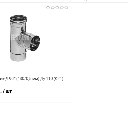
В корзину
В корз
 клик
К сравнению
Купить в 1 клик
е
В наличии
В избранное
ик-Д 90* (430/0,5 мм) Ду 110 (К21)
б.
/ шт
В корзину