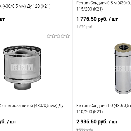
Ferrum Сэндвич 0,5 м (430/0
 (430/0,5 мм) Ду 120 (К21)
115/200 (К21)
1 776.50 руб.
 шт
/ шт
1 870 руб.
В корзину
В корз
 клик
К сравнению
Купить в 1 клик
е
В наличии
В избранное
К с ветрозащитой (430/0,5 мм) Ду
Ferrum Сэндвич 1,0 (430/0,5
110/200 (К21)
уб.
2 935.50 руб.
/ шт
/ шт
3 090 руб.