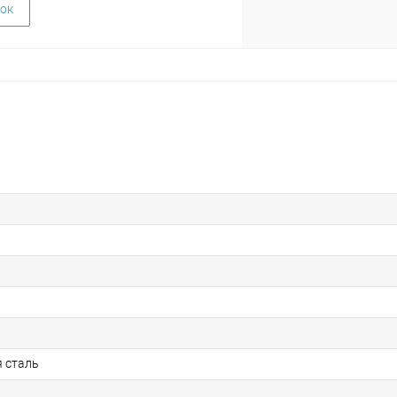
ок
 сталь