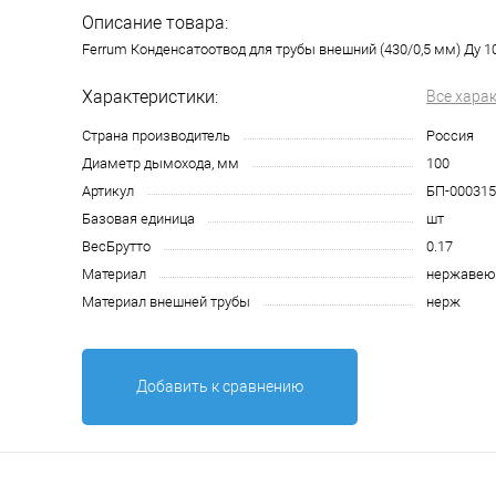
Описание товара:
Ferrum Конденсатоотвод для трубы внешний (430/0,5 мм) Ду 10
Характеристики:
Все хара
Страна производитель
Россия
Диаметр дымохода, мм
100
Артикул
БП-000315
Базовая единица
шт
ВесБрутто
0.17
Материал
нержавею
Материал внешней трубы
нерж
Добавить к сравнению