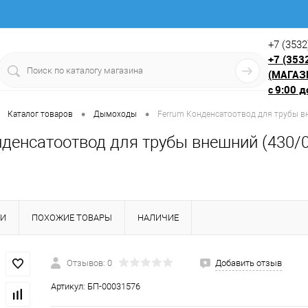
+7 (3532
+7 (353
(МАГАЗ
9:00 д
с
•
•
Каталог товаров
Дымоходы
Ferrum Конденсатоотвод для трубы вн
денсатоотвод для трубы внешний (430/0,
КИ
ПОХОЖИЕ ТОВАРЫ
НАЛИЧИЕ
Отзывов: 0
Добавить отзыв
Артикул:
БП-00031576