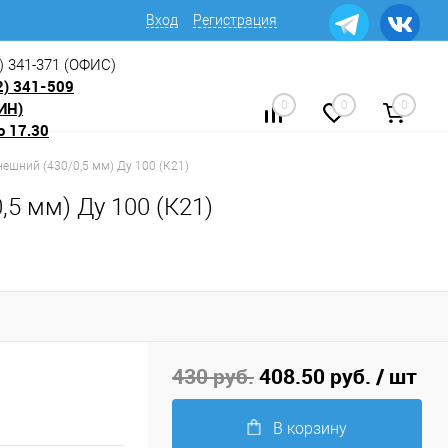
Вход
Регистрация
) 341-371
(ОФИС)
2) 341-509
ИН)
0
0
0
о 17.30
ешний (430/0,5 мм) Ду 100 (К21)
5 мм) Ду 100 (К21)
430 руб.
408.50 руб.
/ шт
В корзину