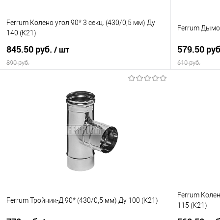
Ferrum Колено угол 90* 3 секц. (430/0,5 мм) Ду
Ferrum Дымох
140 (К21)
845.50 руб.
579.50 ру
/ шт
890 руб.
610 руб.
В корзину
Купить в 1 клик
Сравнение
Купить в 1
В избранное
В наличии
В избранно
Ferrum Колено
Ferrum Тройник-Д 90* (430/0,5 мм) Ду 100 (К21)
115 (К21)