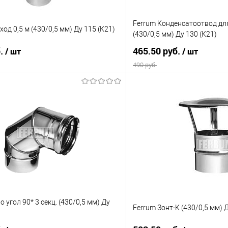
Ferrum Конденсатоотвод дл
од 0,5 м (430/0,5 мм) Ду 115 (К21)
(430/0,5 мм) Ду 130 (К21)
б.
465.50 руб.
/ шт
/ шт
490 руб.
В корзину
В корз
 клик
Сравнение
Купить в 1 клик
е
В наличии
В избранное
 угол 90* 3 секц. (430/0,5 мм) Ду
Ferrum Зонт-К (430/0,5 мм) Д