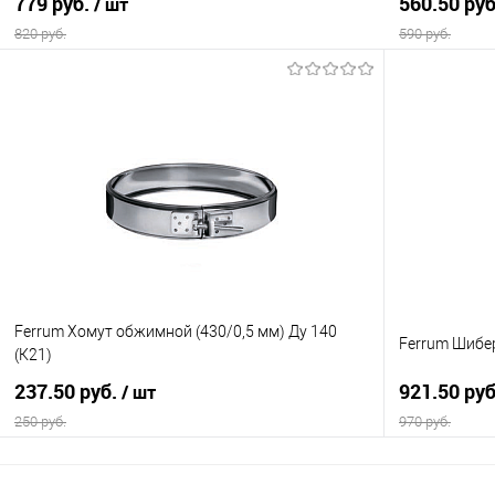
779 руб.
560.50 ру
/ шт
820 руб.
590 руб.
В корзину
Купить в 1 клик
Сравнение
Купить в 1
В избранное
В наличии
В избранно
Ferrum Хомут обжимной (430/0,5 мм) Ду 140
Ferrum Шибер
(К21)
237.50 руб.
921.50 ру
/ шт
250 руб.
970 руб.
В корзину