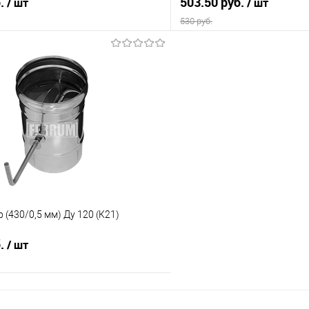
б.
503.50 руб.
/ шт
/ шт
530 руб.
В корзину
В корз
 клик
Сравнение
Купить в 1 клик
е
В наличии
В избранное
 (430/0,5 мм) Ду 120 (К21)
б.
/ шт
В корзину