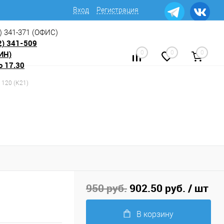
Вход
Регистрация
) 341-371
(ОФИС)
2) 341-509
ИН)
0
0
0
о 17.30
 120 (К21)
950 руб.
902.50 руб.
/ шт
В корзину