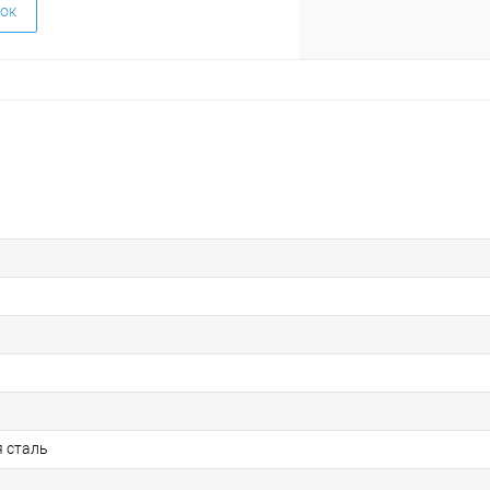
ок
 сталь