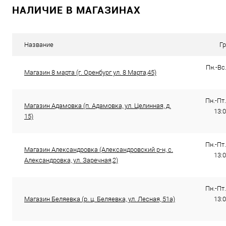
НАЛИЧИЕ В МАГАЗИНАХ
Купить в 1 клик
Сравнение
Купить в 1
В избранное
В наличии
В избранно
Название
Г
Пн.-Вс.
Магазин 8 марта (г. Оренбург ул. 8 Марта,45)
Пн.-Пт.
Магазин Адамовка (п. Адамовка, ул. Целинная, д.
13:0
15)
Пн.-Пт.
Магазин Александровка (Александровский р-н, с.
13:0
Александровка, ул. Заречная,2)
Пн.-Пт.
Магазин Беляевка (р. ц. Беляевка, ул. Лесная, 51а)
13:0